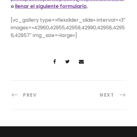
o
llenar el siguiente formulario
.
[vc_gallery type=»flexslider_slide» interval=»3″
images=»42960,42955,42959,42990,42958,4295
6,42957″ img_size=»large»]
PREV
NEXT