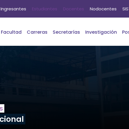
Ingresantes
Estudiantes
Docentes
Nodocentes
SI
Facultad
Carreras
Secretarías
Investigación
Po
s
cional