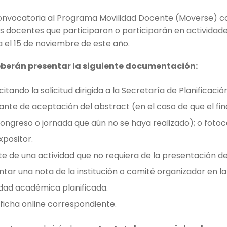
onvocatoria al Programa Movilidad Docente (Moverse) co
s docentes que participaron o participarán en actividade
a el 15 de noviembre de este año.
eberán presentar la siguiente documentación:
itando la solicitud dirigida a la Secretaría de Planificación
nte de aceptación del abstract (en el caso de que el fi
 congreso o jornada que aún no se haya realizado); o fotoc
positor.
te de una actividad que no requiera de la presentación d
ar una nota de la institución o comité organizador en la q
vidad académica planificada.
ficha online correspondiente.