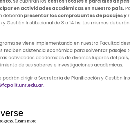
ento
, se cubrirán los
costos totales o parciales de pas
icipar en actividades académicas en nuestro país.
Po
ón deberán
presentar los comprobantes de pasajes y 
n y Gestión Institucional de 8 a 14 hs. Los mismos deberán
rama se viene implementando en nuestra Facultad desde 
tes reciben asistencia económica para solventar pasajes 
tras actividades académicas de diversos lugares del país,
cimiento de sus saberes e investigaciones académicas.
 podrán dirigir a Secretaría de Planificación y Gestión In
fcpolit.unr.edu.ar.