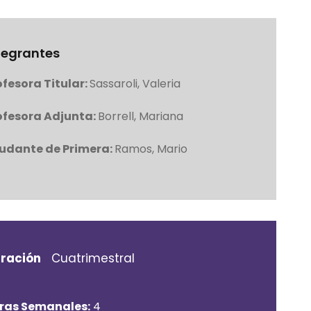
tegrantes
ofesora Titular:
Sassaroli, Valeria
ofesora Adjunta:
Borrell, Mariana
udante de Primera:
Ramos, Mario
ración
Cuatrimestral
ras Semanales:
4