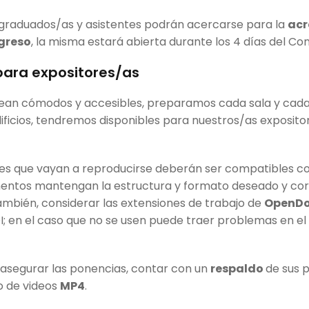
 graduados/as y asistentes podrán acercarse para la
acr
ngreso
, la misma estará abierta durante los 4 días del Co
ara expositores/as
sean cómodos y accesibles, preparamos cada sala y cad
ificios, tendremos disponibles para nuestros/as exposit
es que vayan a reproducirse deberán ser compatibles c
entos mantengan la estructura y formato deseado y corr
También, considerar las extensiones de trabajo de
OpenD
; en el caso que no se usen puede traer problemas en e
 asegurar las ponencias, contar con un
respaldo
de sus 
o de videos
MP4
.