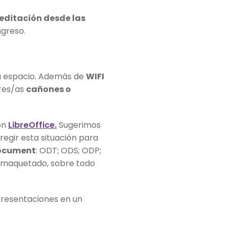
editación desde las
ngreso.
a espacio. Además de
WIFI
ores/as
cañones o
on
LibreOffice.
Sugerimos
egir esta situación para
ocument
: ODT; ODS; ODP;
l maquetado, sobre todo
presentaciones en un