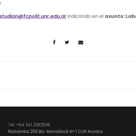
s.
studian@fcpolit.unr.edu.ar
indicando en el
asunto: Lab
Tel. +54 341 2982599
Riobamba 250 Bis. Monoblock Nº 1 CUR Rosario