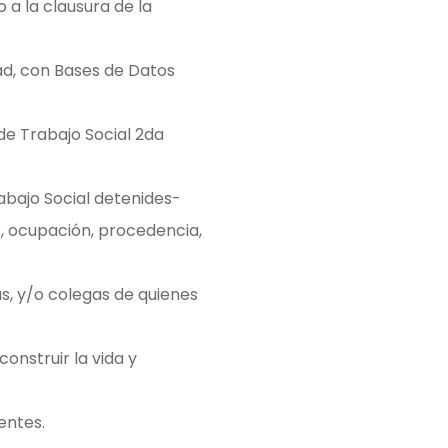
 a la clausura de la
ad, con Bases de Datos
de Trabajo Social 2da
abajo Social detenides-
o, ocupación, procedencia,
as, y/o colegas de quienes
onstruir la vida y
entes.