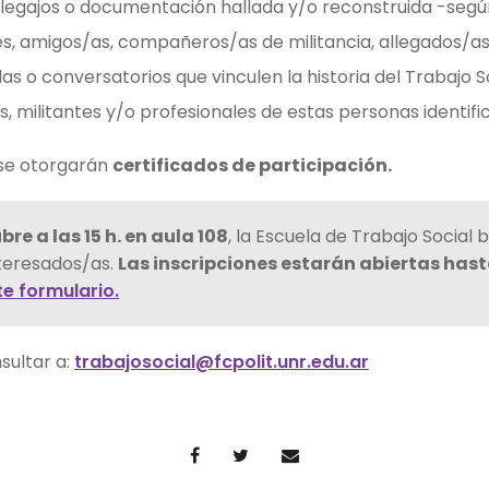
 legajos o documentación hallada y/o reconstruida -segú
es, amigos/as, compañeros/as de militancia, allegados/as o
s o conversatorios que vinculen la historia del Trabajo S
 militantes y/o profesionales de estas personas identifi
 se otorgarán
certificados de participación.
bre a las 15 h. en aula 108
, la Escuela de Trabajo Social
teresados/as.
Las inscripciones estarán abiertas hast
te formulario.
sultar a:
trabajosocial@fcpolit.unr.edu.ar