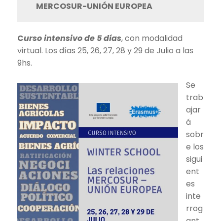
MERCOSUR-UNIÓN EUROPEA
C
urso intensivo de 5 días
, con modalidad
virtual. Los días 25, 26, 27, 28 y 29 de Julio a las
9hs.
Se
trab
ajar
á
sobr
e los
sigui
ent
es
inte
rrog
ant