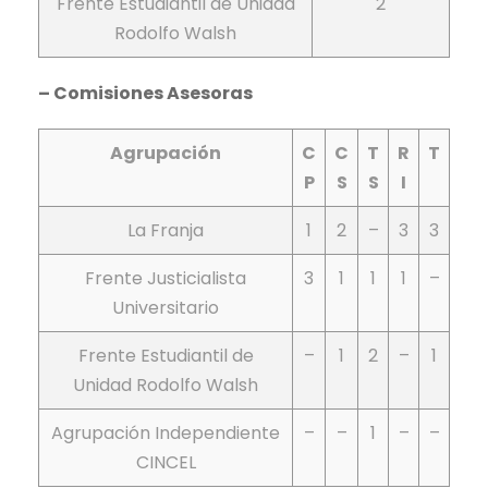
Frente Estudiantil de Unidad
2
Rodolfo Walsh
– Comisiones Asesoras
Agrupación
C
C
T
R
T
P
S
S
I
La Franja
1
2
–
3
3
Frente Justicialista
3
1
1
1
–
Universitario
Frente Estudiantil de
–
1
2
–
1
Unidad Rodolfo Walsh
Agrupación Independiente
–
–
1
–
–
CINCEL