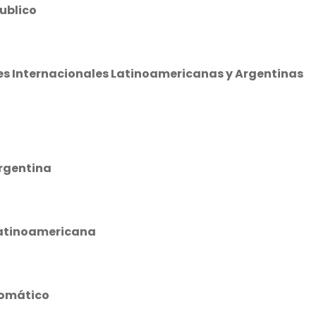
ublico
nes Internacionales Latinoamericanas y Argentinas
Argentina
 Latinoamericana
lomático