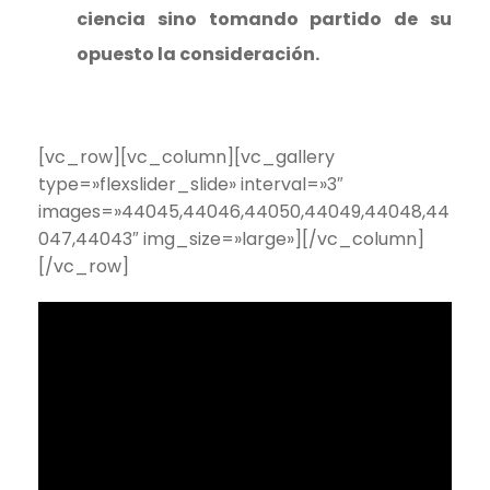
ciencia sino tomando partido de su
opuesto la consideración.
[vc_row][vc_column][vc_gallery
type=»flexslider_slide» interval=»3″
images=»44045,44046,44050,44049,44048,44
047,44043″ img_size=»large»][/vc_column]
[/vc_row]