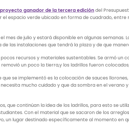
proyecto ganador de la tercera edición
del Presupuesto
r el espacio verde ubicado en forma de cuadrado, entre n
l mes de julio y estará disponible en algunas semanas. La
de las instalaciones que tendrá la plaza y de que maner
pocos recursos y materiales sustentables. Se armó un ca
e removió un poco la tierra,y los ladrillos fueron colocados
e que se implementó es la colocación de sauces llorones, 
o necesita mucho cuidado y que da sombra en el verano y e
 que continúan la idea de los ladrillos, para esto se utili
studiantes. Con el material que se sacaron de los arregl
vo, un lugar destinado específicamente al momento en qu