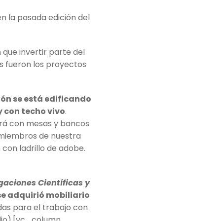
 en la pasada edición del
que invertir parte del
s fueron los proyectos
ión se está edificando
y con techo vivo
.
ará con mesas y bancos
s miembros de nuestra
con ladrillo de adobe.
gaciones Científicas y
e adquirió mobiliario
as para el trabajo con
udio).[vc_column