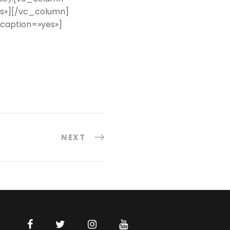
es»][/vc_column]
caption=»yes»]
NEXT