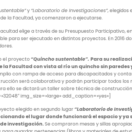
ustentable”
y
“Laboratorio de Investigaciones”
, elegidos
 de la Facultad, ya comenzaron a ejecutarse.
ultad elige a través de su Presupuesto Participativo, en 
ble para ser ejecutado en distintos proyectos. En 2016 do
dores.
o el proyecto
“Quincho sustentable”.
Para su realizac
de la Facultad con vista al río un quincho sin paredes 
amplio con rampa de acceso para discapacitados y cont
strucción será colaborativa y podrán participar todos lo
 ello se dictará un taller sobre técnica de construcción 
»32048″ img_size=»large» add_caption=»yes»]
royecto elegido en segundo lugar
“Laboratorio de Investi
cionando el lugar donde funcionará el espacio y ya s
 de investigación.
Se compraron mesas y sillas apropiad
 para guardar pertenencias (libros y materiales de est