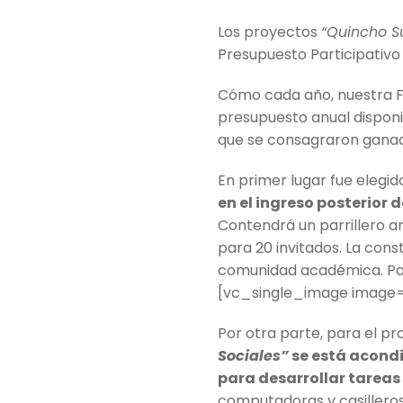
Los proyectos
“Quincho S
Presupuesto Participativo
Cómo cada año, nuestra Fac
presupuesto anual disponi
que se consagraron gana
En primer lugar fue elegid
en el ingreso posterior 
Contendrá un parrillero 
para 20 invitados. La con
comunidad académica. Para
[vc_single_image image=
Por otra parte, para el p
Sociales”
se está acondi
para desarrollar tareas
computadoras y casilleros