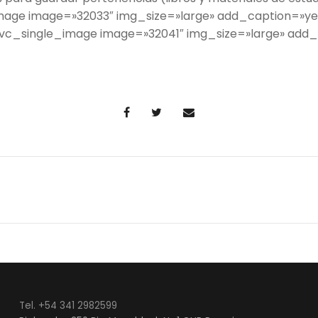
image image=»32033″ img_size=»large» add_caption=»y
[vc_single_image image=»32041″ img_size=»large» add_
Tel. +54 341 2982599