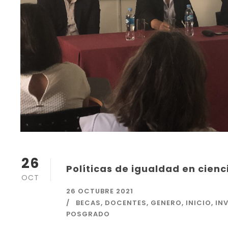
26
Políticas de igualdad en cienc
OCT
26 OCTUBRE 2021
BECAS
,
DOCENTES
,
GENERO
,
INICIO
,
IN
POSGRADO